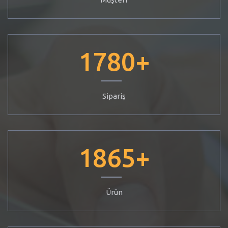
1780
+
Sipariş
1865
+
Ürün