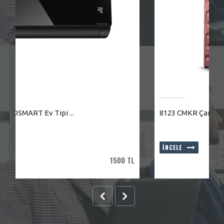
8123 CMKR Çamaşır Makinesi
İNCELE
00 TL
1500 TL