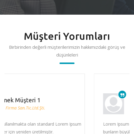
Müşteri Yorumları
Birbirinden değerli müşterilerimizin hakkımızdaki görüş ve
düşünleleri
Örnek Müşteri 2
HCA Sanayi LTD.ŞTİ.
sum
Lorem Ipsum pasajlarının birçok çeşitlemesi vardır. Anc
bunların büyük bir çoğunluğu mizah katılarak veya rastg