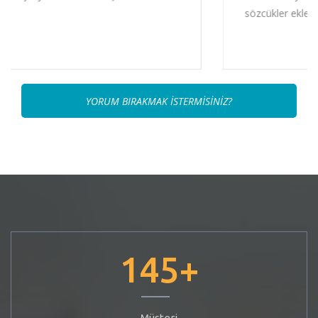
sözcükler eklenerek değiştirilmişlerdir.
YORUM BIRAKMAK İSTERMİSİNİZ?
145
+
Müşteri